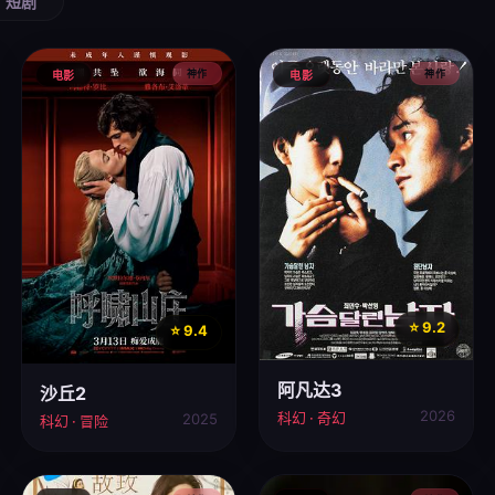
短剧
神作
神作
电影
电影
⭐ 9.2
⭐ 9.4
阿凡达3
沙丘2
2026
科幻 · 奇幻
2025
科幻 · 冒险