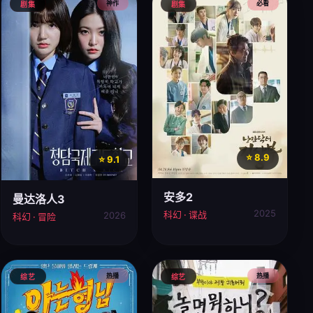
神作
必看
剧集
剧集
⭐ 8.9
⭐ 9.1
安多2
曼达洛人3
2025
科幻 · 谍战
2026
科幻 · 冒险
热播
热播
综艺
综艺