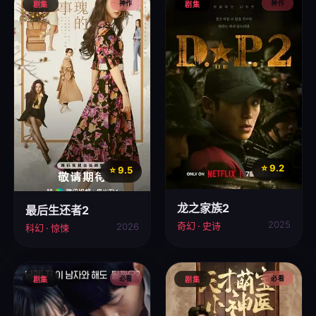
神作
神作
剧集
剧集
⭐ 9.2
⭐ 9.5
龙之家族2
最后生还者2
2025
奇幻 · 史诗
2026
科幻 · 惊悚
必看
必看
剧集
剧集