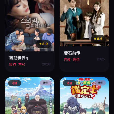
⭐ 8.6
⭐ 8.9
黄石前传
西部世界4
2025
西部 · 剧情
2026
科幻 · 西部
神作
神作
动漫
动漫