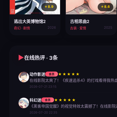
⭐ 8.9
⭐ 8.6
逃出大英博物馆2
古相思曲2
2026
2025
奇幻 · 剧情
古装 · 爱情
▶
在线热评 · 3条
动作影迷
★★★★★
会员
在线影院太爽了！《疾速追杀4》的打戏看得我热
2026-07-21 23:15
科幻迷
★★★★★
会员
《黑客帝国觉醒》的视觉特效太震撼了！在线影院
2026-07-20 22:35