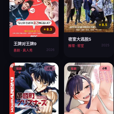
⭐ 8.5
⭐ 8.3
密室大逃脱5
王牌对王牌9
2025
推理 · 密室
2026
喜剧 · 真人秀
必看
必看
短剧
短剧