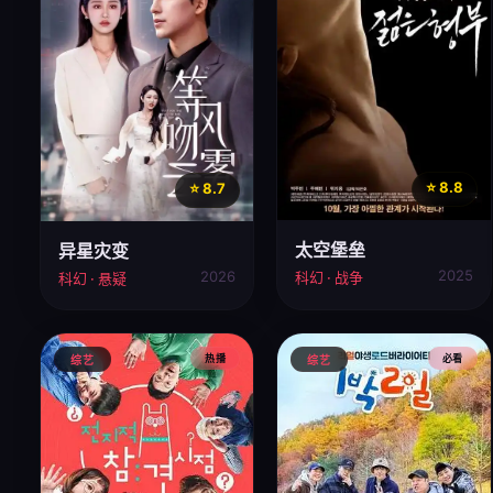
⭐ 8.8
⭐ 8.7
太空堡垒
异星灾变
2025
2026
科幻 · 战争
科幻 · 悬疑
热播
必看
综艺
综艺