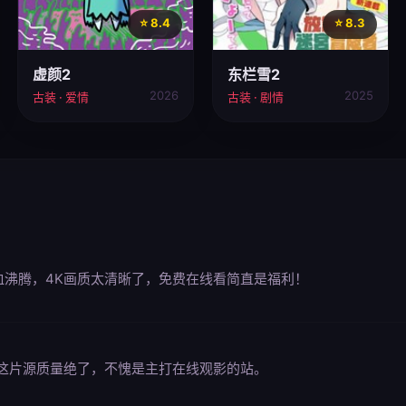
⭐ 8.4
⭐ 8.3
虚颜2
东栏雪2
2026
2025
古装 · 爱情
古装 · 剧情
血沸腾，4K画质太清晰了，免费在线看简直是福利！
这片源质量绝了，不愧是主打在线观影的站。