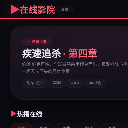
▶
在线影院
直播
✦ 燃爆今夏
疾速追杀
· 第四章
约翰·维克再临，全球最强杀手倾巢而出，极致枪战与格
一场无法回头的复仇终章。
2026
⭐ 9.3
动作 · 犯罪
4K 杜比
▶
热播在线