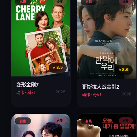
必看
必看
电影
电影
⭐ 8.5
⭐ 8.6
变形金刚7
哥斯拉大战金刚2
2025
动作 · 科幻
2026
动作 · 奇幻
必看
必看
剧集
剧集