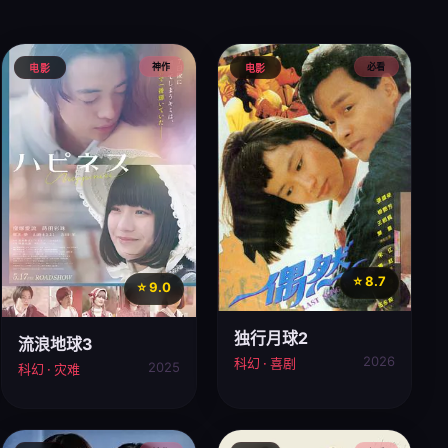
神作
必看
电影
电影
⭐ 8.7
⭐ 9.0
独行月球2
流浪地球3
2026
科幻 · 喜剧
2025
科幻 · 灾难