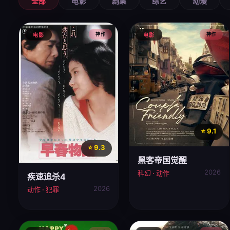
全部
电影
剧集
综艺
动漫
神作
神作
电影
电影
⭐ 9.1
⭐ 9.3
黑客帝国觉醒
2026
科幻 · 动作
疾速追杀4
2026
动作 · 犯罪