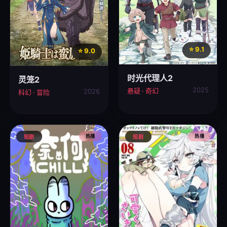
⭐ 9.1
⭐ 9.0
时光代理人2
灵笼2
2025
悬疑 · 奇幻
2026
科幻 · 冒险
热播
热播
短剧
短剧