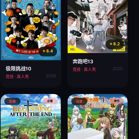
⭐ 8.2
⭐ 8.4
奔跑吧13
极限挑战10
2025
竞技 · 真人秀
2026
竞技 · 真人秀
必看
神作
动漫
动漫