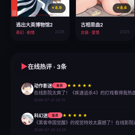
⭐ 8.9
⭐ 8.6
逃出大英博物馆2
古相思曲2
2026
2025
奇幻 · 剧情
古装 · 爱情
▶
在线热评 · 3条
动作影迷
★★★★★
会员
在线影院太爽了！《疾速追杀4》的打戏看得我热
2026-07-21 23:15
科幻迷
★★★★★
会员
《黑客帝国觉醒》的视觉特效太震撼了！在线影院
2026-07-20 22:35