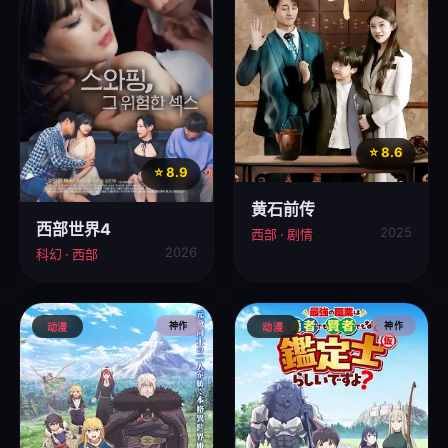
⭐ 8.6
⭐ 8.9
黄石前传
西部世界4
2025
西部 · 剧情
2026
科幻 · 西部
神作
神作
动漫
动漫