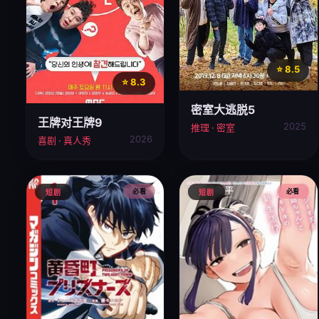
⭐ 8.5
⭐ 8.3
密室大逃脱5
王牌对王牌9
2025
推理 · 密室
2026
喜剧 · 真人秀
必看
必看
短剧
短剧