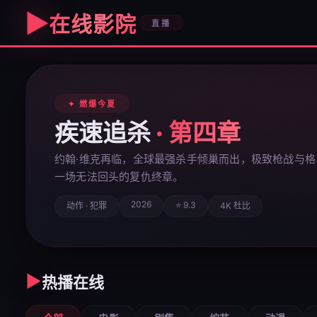
▶
在线影院
直播
✦ 燃爆今夏
疾速追杀
· 第四章
约翰·维克再临，全球最强杀手倾巢而出，极致枪战与格
一场无法回头的复仇终章。
2026
⭐ 9.3
动作 · 犯罪
4K 杜比
▶
热播在线