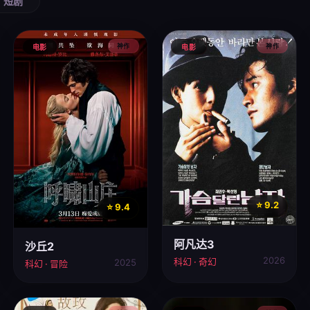
短剧
神作
神作
电影
电影
⭐ 9.2
⭐ 9.4
阿凡达3
沙丘2
2026
科幻 · 奇幻
2025
科幻 · 冒险