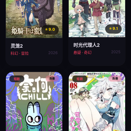
⭐ 9.1
⭐ 9.0
时光代理人2
灵笼2
2025
悬疑 · 奇幻
2026
科幻 · 冒险
热播
热播
短剧
短剧