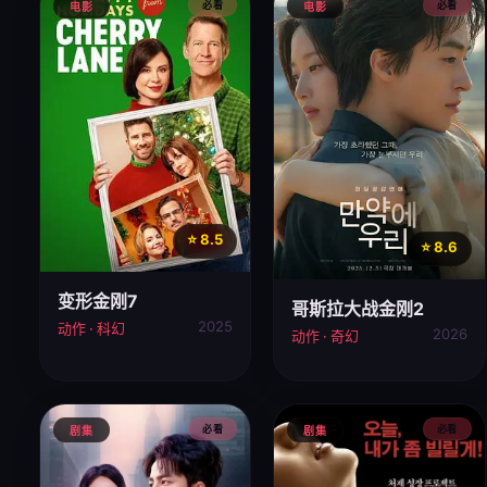
必看
必看
电影
电影
⭐ 8.5
⭐ 8.6
变形金刚7
哥斯拉大战金刚2
2025
动作 · 科幻
2026
动作 · 奇幻
必看
必看
剧集
剧集