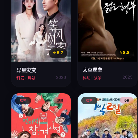
⭐ 8.8
⭐ 8.7
太空堡垒
异星灾变
2025
2026
科幻 · 战争
科幻 · 悬疑
热播
必看
综艺
综艺