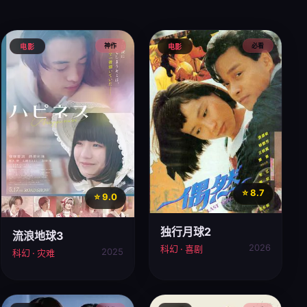
神作
必看
电影
电影
⭐ 8.7
⭐ 9.0
独行月球2
流浪地球3
2026
科幻 · 喜剧
2025
科幻 · 灾难