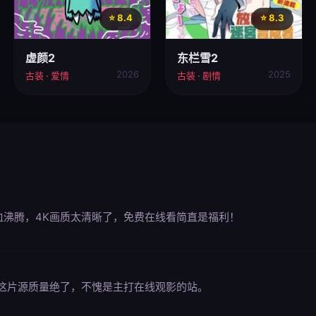
⭐ 8.4
⭐ 8.3
虚颜2
东栏雪2
2026
2025
古装 · 爱情
古装 · 剧情
血沸腾，4K画质太清晰了，免费在线看简直是福利！
这片源质量绝了，不愧是主打在线观影的站。