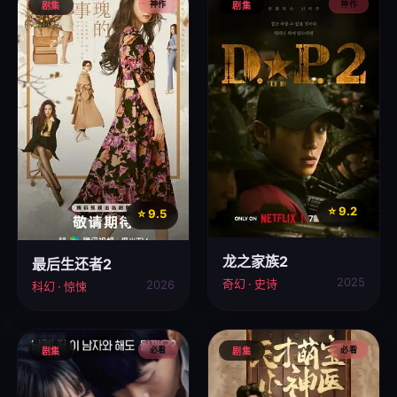
神作
神作
剧集
剧集
⭐ 9.2
⭐ 9.5
龙之家族2
最后生还者2
2025
奇幻 · 史诗
2026
科幻 · 惊悚
必看
必看
剧集
剧集