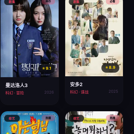
神作
必看
剧集
剧集
⭐ 8.9
⭐ 9.1
安多2
曼达洛人3
2025
科幻 · 谍战
2026
科幻 · 冒险
热播
热播
综艺
综艺