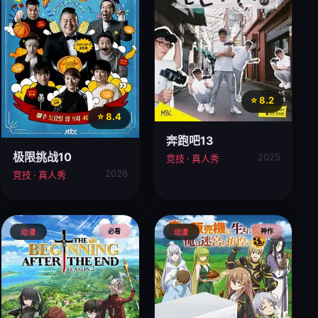
⭐ 8.2
⭐ 8.4
奔跑吧13
极限挑战10
2025
竞技 · 真人秀
2026
竞技 · 真人秀
必看
神作
动漫
动漫