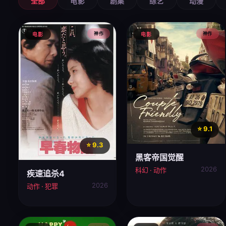
全部
电影
剧集
综艺
动漫
神作
神作
电影
电影
⭐ 9.1
⭐ 9.3
黑客帝国觉醒
2026
科幻 · 动作
疾速追杀4
2026
动作 · 犯罪